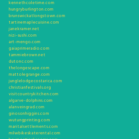
kennethcoletime.com
hungryburlington.com
brunswickatlongstown.com
tartinemaplecuisine.com
janekramer.net
nizi-sushi.com
art-mengo.com
gaiaprimeradio.com
tammiebrown.net
dutonc.com
thelongescape.com
mattolegrange.com
junglelodgecostarica.com
christianfestivals.org
visitcountrykitchen.com
algarve-dolphins.com
alanveingrad.com
ginosonhiggins.com
wutungprinting.com
maritalsettlements.com
milwbikeskaterental.com