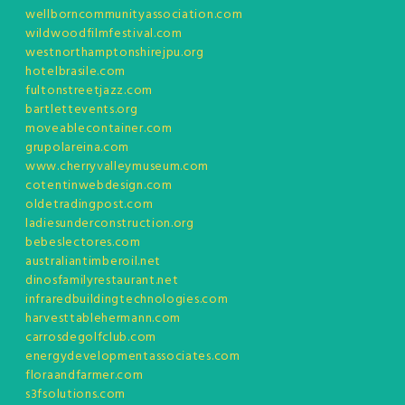
wellborncommunityassociation.com
wildwoodfilmfestival.com
westnorthamptonshirejpu.org
hotelbrasile.com
fultonstreetjazz.com
bartlettevents.org
moveablecontainer.com
grupolareina.com
www.cherryvalleymuseum.com
cotentinwebdesign.com
oldetradingpost.com
ladiesunderconstruction.org
bebeslectores.com
australiantimberoil.net
dinosfamilyrestaurant.net
infraredbuildingtechnologies.com
harvesttablehermann.com
carrosdegolfclub.com
energydevelopmentassociates.com
floraandfarmer.com
s3fsolutions.com