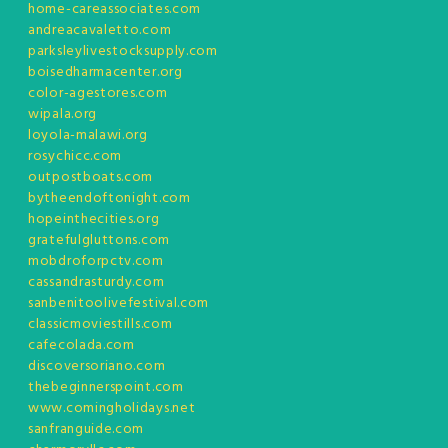
home-careassociates.com
andreacavaletto.com
parksleylivestocksupply.com
boisedharmacenter.org
color-agestores.com
wipala.org
loyola-malawi.org
rosychicc.com
outpostboats.com
bytheendoftonight.com
hopeinthecities.org
gratefulgluttons.com
mobdroforpctv.com
cassandrasturdy.com
sanbenitoolivefestival.com
classicmoviestills.com
cafecolada.com
discoversoriano.com
thebeginnerspoint.com
www.comingholidays.net
sanfranguide.com