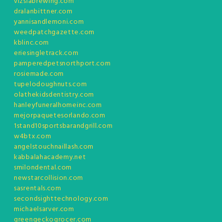
vizslabrewing.com
dralanbittner.com
yannisandlemoni.com
weedpatchgazette.com
kblinc.com
eriesingletrack.com
pamperedpetsnorthport.com
rosiemade.com
tupelodoughnuts.com
olathekidsdentistry.com
hanleyfuneralhomeinc.com
mejorpaquetesorlando.com
1stand10sportsbarandgrill.com
w4btx.com
angelstouchnaillash.com
kabbalahacademy.net
smilondental.com
newstarcollision.com
sasrentals.com
secondsighttechnology.com
michaelsarver.com
greengeckogrocer.com