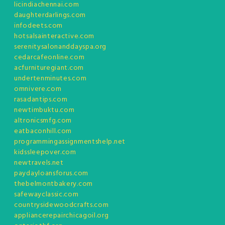
licindiachennai.com
daughterdarlings.com
infodeets.com
hotsalsainteractive.com
serenitysalonanddayspa.org
cedarcafeonline.com
acfurnituregiant.com
undertenminutes.com
omnivere.com
rasadantips.com
newtimbuktu.com
altronicsmfg.com
eatbaconhill.com
programmingassignmentshelp.net
kidssleepover.com
newtravels.net
paydayloansforus.com
thebelmontbakery.com
safewayclassic.com
countrysidewoodcrafts.com
appliancerepairchicagoil.org