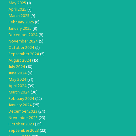
May 2025
(1)
April 2025
(7)
March 2025
(9)
February 2025
(6)
January 2025
(8)
December 2024
(8)
November 2024
(5)
October 2024
(5)
September 2024
(5)
August 2024
(15)
July 2024
(10)
June 2024
(9)
May 2024
(31)
April 2024
(39)
March 2024
(30)
February 2024
(22)
January 2024
(25)
December 2023
(24)
November 2023
(23)
October 2023
(25)
September 2023
(22)