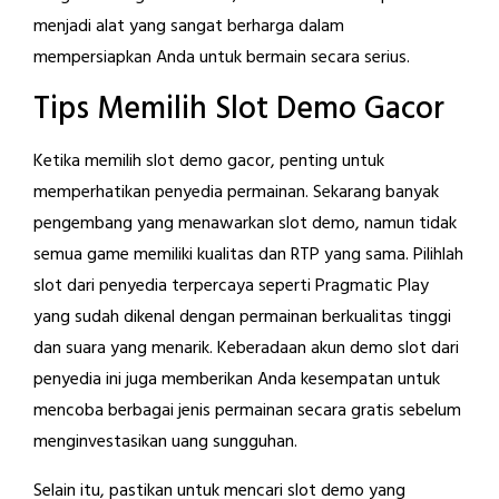
menjadi alat yang sangat berharga dalam
mempersiapkan Anda untuk bermain secara serius.
Tips Memilih Slot Demo Gacor
Ketika memilih slot demo gacor, penting untuk
memperhatikan penyedia permainan. Sekarang banyak
pengembang yang menawarkan slot demo, namun tidak
semua game memiliki kualitas dan RTP yang sama. Pilihlah
slot dari penyedia terpercaya seperti Pragmatic Play
yang sudah dikenal dengan permainan berkualitas tinggi
dan suara yang menarik. Keberadaan akun demo slot dari
penyedia ini juga memberikan Anda kesempatan untuk
mencoba berbagai jenis permainan secara gratis sebelum
menginvestasikan uang sungguhan.
Selain itu, pastikan untuk mencari slot demo yang