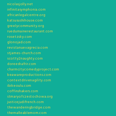
nicolasjolly.net
infinitasymphonia.com
africanlegalcentre.org
katsusushihouse.com
greelycommunity.org
ruedumainerestaurant.com
rosetzsky.com
glonojad.com
revistanuevagrecia.com
stjames-church.com
scotty2naughty.com
doreeshafrir.com
charmcitycomedyproject.com
beawareproductions.com
contextdrivenagility.com
ibikeoulu.com
coffinshakers.com
stmaryofczestochowa.org
justicejudifrench.com
thewanderingbridge.com
themalleablemom.com