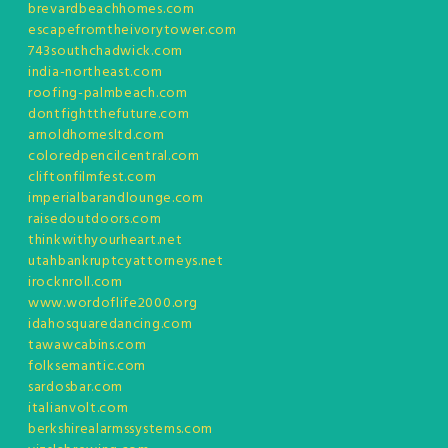
brevardbeachhomes.com
escapefromtheivorytower.com
743southchadwick.com
india-northeast.com
roofing-palmbeach.com
dontfightthefuture.com
arnoldhomesltd.com
coloredpencilcentral.com
cliftonfilmfest.com
imperialbarandlounge.com
raisedoutdoors.com
thinkwithyourheart.net
utahbankruptcyattorneys.net
irocknroll.com
www.wordoflife2000.org
idahosquaredancing.com
tawawcabins.com
folksemantic.com
sardosbar.com
italianvolt.com
berkshirealarmssystems.com