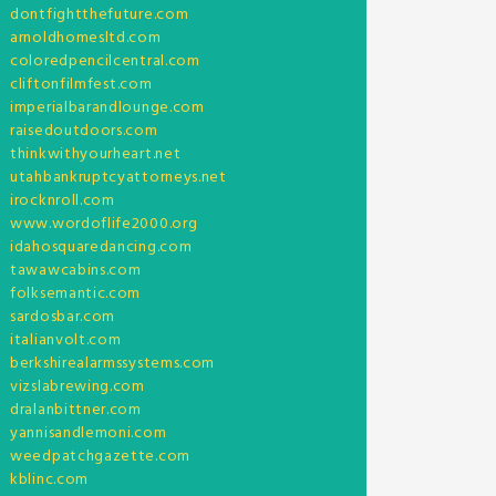
dontfightthefuture.com
arnoldhomesltd.com
coloredpencilcentral.com
cliftonfilmfest.com
imperialbarandlounge.com
raisedoutdoors.com
thinkwithyourheart.net
utahbankruptcyattorneys.net
irocknroll.com
www.wordoflife2000.org
idahosquaredancing.com
tawawcabins.com
folksemantic.com
sardosbar.com
italianvolt.com
berkshirealarmssystems.com
vizslabrewing.com
dralanbittner.com
yannisandlemoni.com
weedpatchgazette.com
kblinc.com