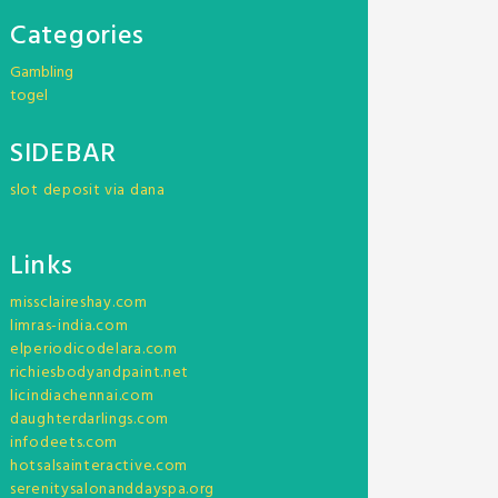
Categories
Gambling
togel
SIDEBAR
slot deposit via dana
Links
missclaireshay.com
limras-india.com
elperiodicodelara.com
richiesbodyandpaint.net
licindiachennai.com
daughterdarlings.com
infodeets.com
hotsalsainteractive.com
serenitysalonanddayspa.org