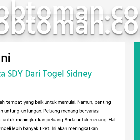
obtoman.c
obtoman.c
ini
 SDY Dari Togel Sidney
alah tempat yang baik untuk memulai. Namun, penting
nan untung-untungan. Peluang menang bervariasi
ara untuk meningkatkan peluang Anda untuk menang. Hal
eli lebih banyak tiket. Ini akan meningkatkan